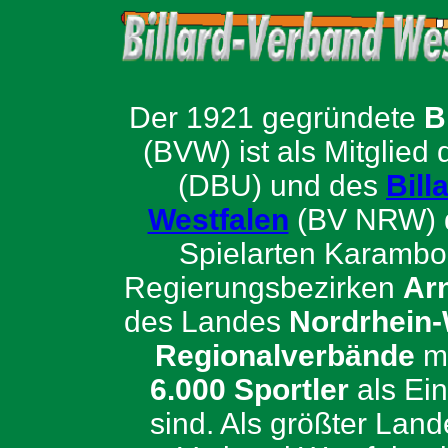
Der 1921 gegründete
B
(BVW) ist als Mitglied
(DBU) und des
Bill
Westfalen
(BV NRW) de
Spielarten Karambol
Regierungsbezirken
Ar
des Landes
Nordrhein-
Regionalverbände
m
6.000 Sportler
als Ei
sind. Als größter Lan