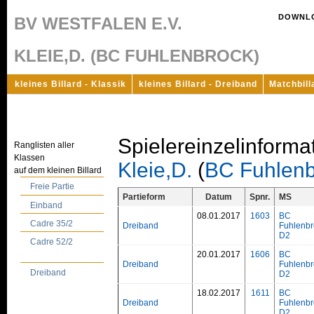
DOWNL
BV WESTFALEN E.V.
KLEIE,D. (BC FUHLENBROCK)
kleines Billard - Klassik
kleines Billard - Dreiband
Matchbill
Spielereinzelinforma
Ranglisten aller
Klassen
Kleie,D.
(
BC Fuhlenb
auf dem kleinen Billard
Freie Partie
Partieform
Datum
Spnr.
MS
Einband
08.01.2017
1603
BC
Cadre 35/2
Dreiband
Fuhlenbr
D2
Cadre 52/2
20.01.2017
1606
BC
Dreiband
Fuhlenbr
Dreiband
D2
18.02.2017
1611
BC
Dreiband
Fuhlenbr
D2