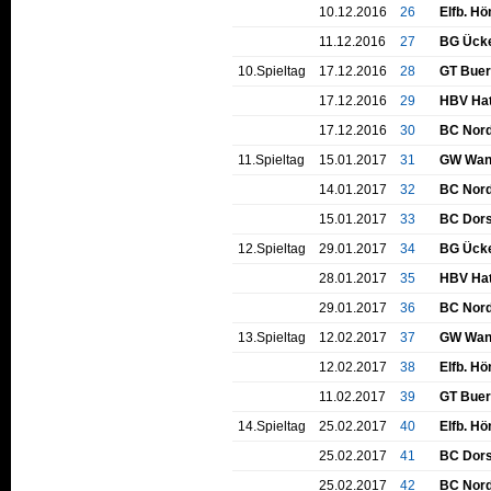
10.12.2016
26
Elfb. Hö
11.12.2016
27
BG Ücke
10.Spieltag
17.12.2016
28
GT Buer
17.12.2016
29
HBV Hat
17.12.2016
30
BC Nord
11.Spieltag
15.01.2017
31
GW Wan
14.01.2017
32
BC Nord
15.01.2017
33
BC Dors
12.Spieltag
29.01.2017
34
BG Ücke
28.01.2017
35
HBV Hat
29.01.2017
36
BC Nord
13.Spieltag
12.02.2017
37
GW Wan
12.02.2017
38
Elfb. Hö
11.02.2017
39
GT Buer
14.Spieltag
25.02.2017
40
Elfb. Hö
25.02.2017
41
BC Dors
25.02.2017
42
BC Nord