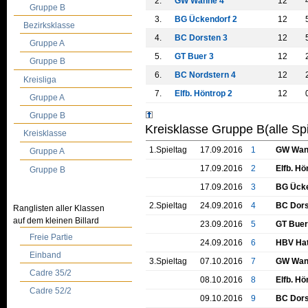
2.
GW Wanne 4
12
Gruppe B
3.
BG Ückendorf 2
12
Bezirksklasse
4.
BC Dorsten 3
12
Gruppe A
5.
GT Buer 3
12
Gruppe B
6.
BC Nordstern 4
12
Kreisliga
7.
Elfb. Höntrop 2
12
Gruppe A
Gruppe B
Kreisklasse Gruppe B(alle Sp
Kreisklasse
1.Spieltag
17.09.2016
1
GW Wan
Gruppe A
17.09.2016
2
Elfb. Hö
Gruppe B
17.09.2016
3
BG Ücke
2.Spieltag
24.09.2016
4
BC Dors
Ranglisten aller Klassen
auf dem kleinen Billard
23.09.2016
5
GT Buer
Freie Partie
24.09.2016
6
HBV Hat
Einband
3.Spieltag
07.10.2016
7
GW Wan
Cadre 35/2
08.10.2016
8
Elfb. Hö
Cadre 52/2
09.10.2016
9
BC Dors