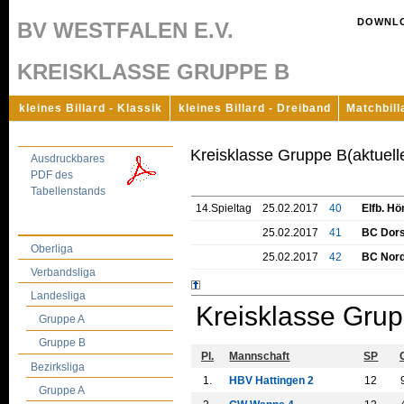
DOWNL
BV WESTFALEN E.V.
KREISKLASSE GRUPPE B
kleines Billard - Klassik
kleines Billard - Dreiband
Matchbill
Kreisklasse Gruppe B(aktuell
Ausdruckbares
PDF des
Tabellenstands
14.Spieltag
25.02.2017
40
Elfb. Hö
25.02.2017
41
BC Dors
Oberliga
25.02.2017
42
BC Nord
Verbandsliga
Landesliga
Kreisklasse Gru
Gruppe A
Gruppe B
Pl.
Mannschaft
SP
Bezirksliga
1.
HBV Hattingen 2
12
Gruppe A