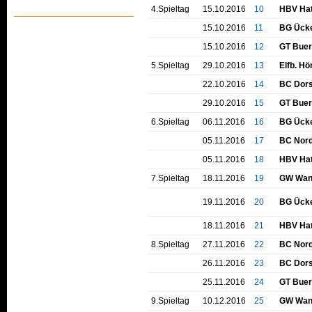
4.Spieltag
15.10.2016
10
HBV Hat
15.10.2016
11
BG Ücke
15.10.2016
12
GT Buer
5.Spieltag
29.10.2016
13
Elfb. Hö
22.10.2016
14
BC Dors
29.10.2016
15
GT Buer
6.Spieltag
06.11.2016
16
BG Ücke
05.11.2016
17
BC Nord
05.11.2016
18
HBV Hat
7.Spieltag
18.11.2016
19
GW Wan
19.11.2016
20
BG Ücke
18.11.2016
21
HBV Hat
8.Spieltag
27.11.2016
22
BC Nord
26.11.2016
23
BC Dors
25.11.2016
24
GT Buer
9.Spieltag
10.12.2016
25
GW Wan