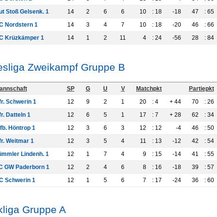
ut Stoß Gelsenk. 1
14
2
6
6
10
: 18
-18
47
: 65
C Nordstern 1
14
3
4
7
10
: 18
-20
46
: 66
C Krüzkämper 1
14
1
2
11
4
: 24
-56
28
: 84
sliga Zweikampf Gruppe B
annschaft
SP
G
U
V
Matchpkt
Partiepkt
r. Schwerin 1
12
9
2
1
20
: 4
+ 44
70
: 26
r. Datteln 1
12
6
5
1
17
: 7
+ 28
62
: 34
fb. Höntrop 1
12
3
6
3
12
: 12
-4
46
: 50
fr. Weitmar 1
12
3
5
4
11
: 13
-12
42
: 54
ümmler Lindenh. 1
12
1
7
4
9
: 15
-14
41
: 55
C GW Paderborn 1
12
2
4
6
8
: 16
-18
39
: 57
C Schwerin 1
12
1
5
6
7
: 17
-24
36
: 60
kliga Gruppe A