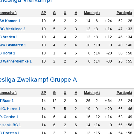
annschaft
SP
G
U
V
Matchpkt
Partiepkt
SV Kamen 1
10
6
2
2
14
: 6
+ 24
52
: 28
BC Merklinde 2
10
5
2
3
12
: 8
+ 14
47
: 33
C Vreden 1
10
4
4
2
12
: 8
+ 12
46
: 34
WR Bismarck 1
10
4
2
4
10
: 10
0
40
: 40
B Horst 1
10
1
4
5
6
: 14
-20
30
: 50
G Wanne/Riemke 1
10
2
2
6
6
: 14
-30
25
: 55
sliga Zweikampf Gruppe A
annschaft
SP
G
U
V
Matchpkt
Partiepkt
T Buer 1
14
12
2
0
26
: 2
+ 64
88
: 24
d.G. Herne 1
14
7
5
2
19
: 9
+ 20
66
: 46
r. Gerthe 1
14
6
4
4
16
: 12
+ 14
63
: 49
elsenk. BC 1
14
6
2
6
14
: 14
0
56
: 56
C Dorsten 1
14
3
7
4
13
: 15
-4
54
: 58