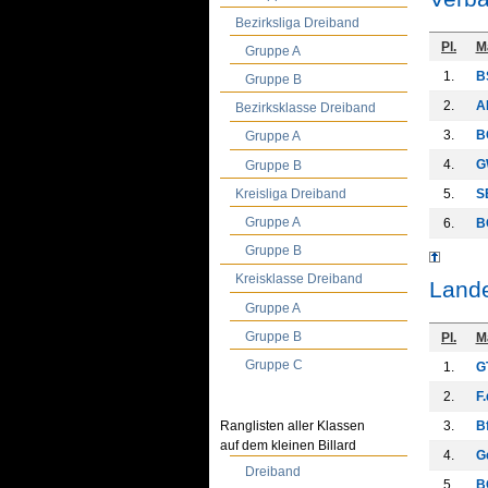
Bezirksliga Dreiband
Pl.
M
Gruppe A
1.
B
Gruppe B
2.
A
Bezirksklasse Dreiband
3.
B
Gruppe A
4.
G
Gruppe B
Kreisliga Dreiband
5.
S
Gruppe A
6.
B
Gruppe B
Kreisklasse Dreiband
Lande
Gruppe A
Gruppe B
Pl.
M
Gruppe C
1.
G
2.
F.
Ranglisten aller Klassen
3.
Bf
auf dem kleinen Billard
4.
G
Dreiband
5.
B