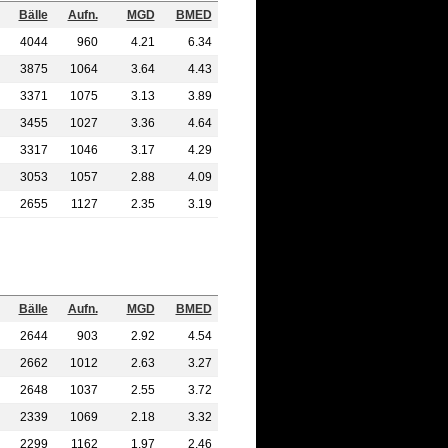
Bälle
Aufn.
MGD
BMED
4044
960
4.21
6.34
3875
1064
3.64
4.43
3371
1075
3.13
3.89
3455
1027
3.36
4.64
3317
1046
3.17
4.29
3053
1057
2.88
4.09
2655
1127
2.35
3.19
Bälle
Aufn.
MGD
BMED
2644
903
2.92
4.54
2662
1012
2.63
3.27
2648
1037
2.55
3.72
2339
1069
2.18
3.32
2299
1162
1.97
2.46