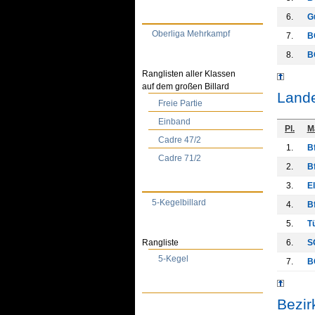
6.
G
Oberliga Mehrkampf
7.
B
8.
B
Ranglisten aller Klassen
auf dem großen Billard
Lande
Freie Partie
Einband
Pl.
M
Cadre 47/2
1.
Bf
Cadre 71/2
2.
Bf
3.
El
5-Kegelbillard
4.
B
5.
T
Rangliste
6.
S
5-Kegel
7.
B
Bezir