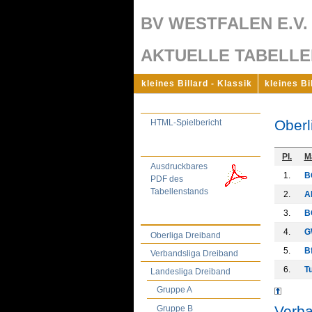
BV WESTFALEN E.V.
AKTUELLE TABELLEN 
kleines Billard - Klassik
kleines Bi
Oberl
HTML-Spielbericht
Pl.
M
Ausdruckbares
1.
B
PDF des
Tabellenstands
2.
A
3.
B
4.
G
Oberliga Dreiband
5.
B
Verbandsliga Dreiband
6.
T
Landesliga Dreiband
Gruppe A
Verba
Gruppe B