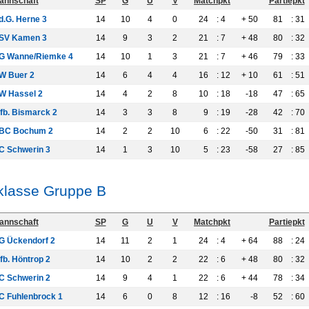
annschaft
SP
G
U
V
Matchpkt
Partiepkt
d.G. Herne 3
14
10
4
0
24
: 4
+ 50
81
: 31
SV Kamen 3
14
9
3
2
21
: 7
+ 48
80
: 32
G Wanne/Riemke 4
14
10
1
3
21
: 7
+ 46
79
: 33
W Buer 2
14
6
4
4
16
: 12
+ 10
61
: 51
W Hassel 2
14
4
2
8
10
: 18
-18
47
: 65
lfb. Bismarck 2
14
3
3
8
9
: 19
-28
42
: 70
BC Bochum 2
14
2
2
10
6
: 22
-50
31
: 81
C Schwerin 3
14
1
3
10
5
: 23
-58
27
: 85
klasse Gruppe B
annschaft
SP
G
U
V
Matchpkt
Partiepkt
G Ückendorf 2
14
11
2
1
24
: 4
+ 64
88
: 24
fb. Höntrop 2
14
10
2
2
22
: 6
+ 48
80
: 32
C Schwerin 2
14
9
4
1
22
: 6
+ 44
78
: 34
C Fuhlenbrock 1
14
6
0
8
12
: 16
-8
52
: 60