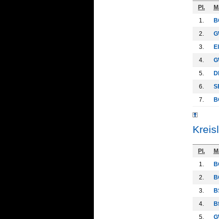
Pl.
M
1.
B
2.
G
3.
E
4.
G
5.
D
6.
S
7.
B
Kreis
Pl.
M
1.
B
2.
B
3.
B
4.
Bf
5.
G