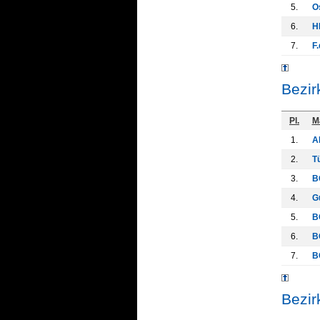
5.
O
6.
H
7.
F.
Bezir
Pl.
M
1.
A
2.
T
3.
B
4.
G
5.
B
6.
B
7.
B
Bezir