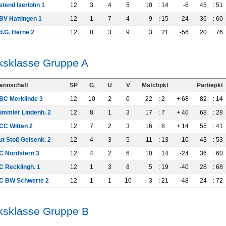
stend Iserlohn 1
12
3
4
5
10
: 14
-6
45
: 51
BV Hattingen 1
12
1
7
4
9
: 15
-24
36
: 60
d.G. Herne 2
12
0
3
9
3
: 21
-56
20
: 76
ksklasse Gruppe A
annschaft
SP
G
U
V
Matchpkt
Partiepkt
BC Merklinde 3
12
10
2
0
22
: 2
+ 68
82
: 14
ümmler Lindenh. 2
12
8
1
3
17
: 7
+ 40
68
: 28
CC Witten 2
12
7
2
3
16
: 8
+ 14
55
: 41
ut Stoß Gelsenk. 2
12
4
3
5
11
: 13
-10
43
: 53
C Nordstern 3
12
4
2
6
10
: 14
-24
36
: 60
C Recklingh. 1
12
1
3
8
5
: 19
-40
28
: 68
C BW Schwerte 2
12
1
1
10
3
: 21
-48
24
: 72
ksklasse Gruppe B