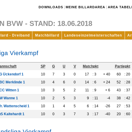
|
|
DOWNLOADS
MEINE BILLARDAREA
AREA TABEL
BVW - STAND: 18.06.2018
llard - Dreiband
Matchbillard
Landeseinzelmeisterschaften
Ar
iga Vierkampf
annschaft
SP
G
U
V
Matchpkt
Partiepkt
G Ückendorf 1
10
7
3
0
17
: 3
+ 40
60
: 20
BC Merklinde 1
10
4
6
0
14
: 6
+ 24
52
: 28
CC Witten 1
10
3
5
2
11
: 9
+ 6
43
: 37
W Wanne 1
10
2
5
3
9
: 11
-4
38
: 42
fr. Wattenscheid 1
10
1
4
5
6
: 14
-26
27
: 53
uS Kaltehardt 1
10
0
3
7
3
: 17
-40
20
: 60
ndsliga Vierkampf