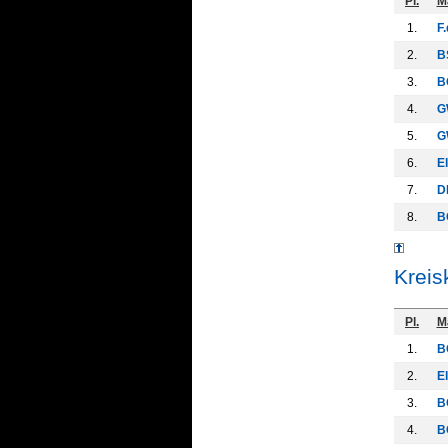
Pl.
M
1.
F.
2.
B
3.
B
4.
G
5.
G
6.
E
7.
D
8.
B
Kreis
Pl.
M
1.
B
2.
El
3.
B
4.
B