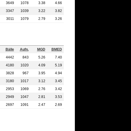
3649
1078
3.38
4.66
3347
1039
3.22
3.82
3011
1079
2.79
3.26
Bälle
Aufn.
MGD
BMED
4442
843
5.26
7.40
4180
1020
4.09
5.19
3828
967
3.95
4.94
3180
1017
3.12
3.45
2953
1069
2.76
3.42
2949
1047
2.81
3.53
2697
1091
2.47
2.69