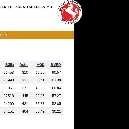
|
LEN TB
AREA TABELLEN MB
chiv
Bälle
Aufn.
MGD
BMED
21453
310
69.20
90.57
20998
321
65.41
103.39
18061
371
48.68
60.84
17518
445
39.36
57.27
14260
421
33.87
52.85
14151
464
30.49
30.21