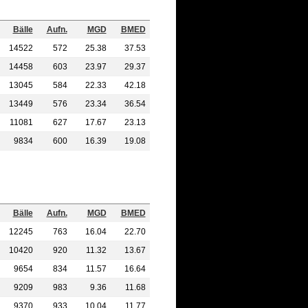
Bälle
Aufn.
MGD
BMED
14522
572
25.38
37.53
14458
603
23.97
29.37
13045
584
22.33
42.18
13449
576
23.34
36.54
11081
627
17.67
23.13
9834
600
16.39
19.08
Bälle
Aufn.
MGD
BMED
12245
763
16.04
22.70
10420
920
11.32
13.67
9654
834
11.57
16.64
9209
983
9.36
11.68
9370
933
10.04
11.77