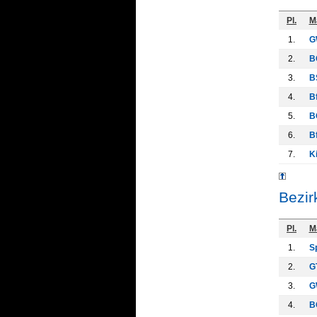
Pl.
M
1.
G
2.
B
3.
B
4.
B
5.
B
6.
Bf
7.
K
Bezir
Pl.
M
1.
S
2.
G
3.
G
4.
B