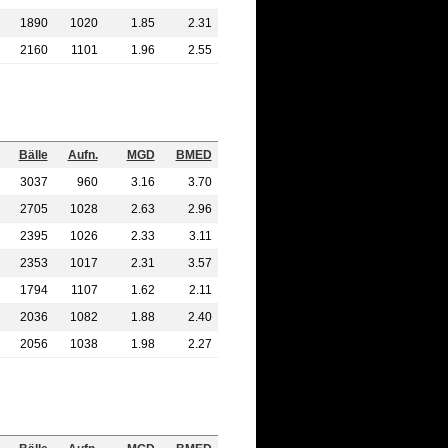
1890
1020
1.85
2.31
2160
1101
1.96
2.55
Bälle
Aufn.
MGD
BMED
3037
960
3.16
3.70
2705
1028
2.63
2.96
2395
1026
2.33
3.11
2353
1017
2.31
3.57
1794
1107
1.62
2.11
2036
1082
1.88
2.40
2056
1038
1.98
2.27