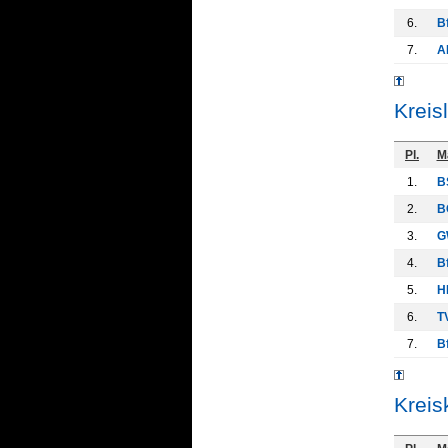
6.
Bf
7.
A
Kreis
Pl.
M
1.
B
2.
B
3.
G
4.
Bf
5.
H
6.
T
7.
Bf
Kreis