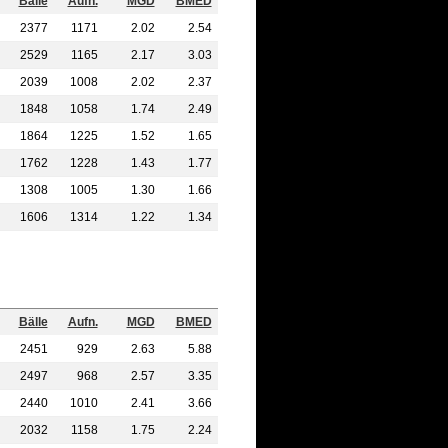
Bälle
Aufn.
MGD
BMED
2377
1171
2.02
2.54
2529
1165
2.17
3.03
2039
1008
2.02
2.37
1848
1058
1.74
2.49
1864
1225
1.52
1.65
1762
1228
1.43
1.77
1308
1005
1.30
1.66
1606
1314
1.22
1.34
Bälle
Aufn.
MGD
BMED
2451
929
2.63
5.88
2497
968
2.57
3.35
2440
1010
2.41
3.66
2032
1158
1.75
2.24