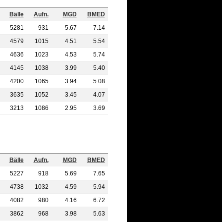
Bälle
Aufn.
MGD
BMED
5281
931
5.67
7.14
4579
1015
4.51
5.54
4636
1023
4.53
5.74
4145
1038
3.99
5.40
4200
1065
3.94
5.08
3635
1052
3.45
4.07
3213
1086
2.95
3.69
Bälle
Aufn.
MGD
BMED
5227
918
5.69
7.65
4738
1032
4.59
5.94
4082
980
4.16
6.72
3862
968
3.98
5.63