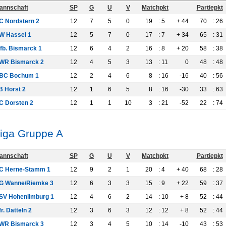
annschaft
SP
G
U
V
Matchpkt
Partiepkt
C Nordstern 2
12
7
5
0
19
: 5
+ 44
70
: 26
W Hassel 1
12
5
7
0
17
: 7
+ 34
65
: 31
lfb. Bismarck 1
12
6
4
2
16
: 8
+ 20
58
: 38
WR Bismarck 2
12
4
5
3
13
: 11
0
48
: 48
BC Bochum 1
12
2
4
6
8
: 16
-16
40
: 56
B Horst 2
12
1
6
5
8
: 16
-30
33
: 63
C Dorsten 2
12
1
1
10
3
: 21
-52
22
: 74
liga Gruppe A
annschaft
SP
G
U
V
Matchpkt
Partiepkt
C Herne-Stamm 1
12
9
2
1
20
: 4
+ 40
68
: 28
G Wanne/Riemke 3
12
6
3
3
15
: 9
+ 22
59
: 37
SV Hohenlimburg 1
12
4
6
2
14
: 10
+ 8
52
: 44
r. Datteln 2
12
3
6
3
12
: 12
+ 8
52
: 44
WR Bismarck 3
12
3
4
5
10
: 14
-10
43
: 53