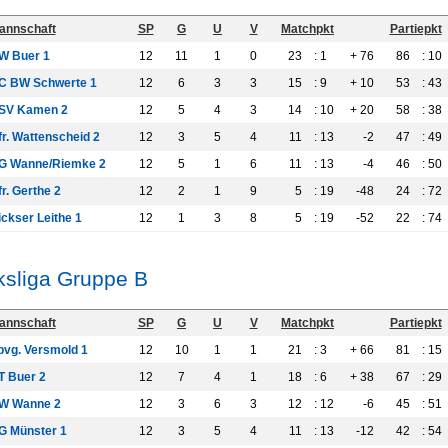
annschaft
SP
G
U
V
Matchpkt
Partiepkt
W Buer 1
12
11
1
0
23
: 1
+ 76
86
: 10
C BW Schwerte 1
12
6
3
3
15
: 9
+ 10
53
: 43
SV Kamen 2
12
5
4
3
14
: 10
+ 20
58
: 38
fr. Wattenscheid 2
12
3
5
4
11
: 13
-2
47
: 49
G Wanne/Riemke 2
12
5
1
6
11
: 13
-4
46
: 50
r. Gerthe 2
12
2
1
9
5
: 19
-48
24
: 72
ickser Leithe 1
12
1
3
8
5
: 19
-52
22
: 74
ksliga Gruppe B
annschaft
SP
G
U
V
Matchpkt
Partiepkt
pvg. Versmold 1
12
10
1
1
21
: 3
+ 66
81
: 15
T Buer 2
12
7
4
1
18
: 6
+ 38
67
: 29
W Wanne 2
12
3
6
3
12
: 12
-6
45
: 51
G Münster 1
12
3
5
4
11
: 13
-12
42
: 54