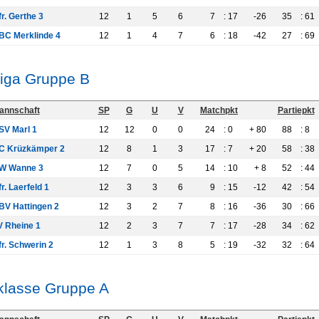
r. Gerthe 3
12
1
5
6
7
: 17
-26
35
: 61
BC Merklinde 4
12
1
4
7
6
: 18
-42
27
: 69
liga Gruppe B
annschaft
SP
G
U
V
Matchpkt
Partiepkt
SV Marl 1
12
12
0
0
24
: 0
+ 80
88
: 8
C Krüzkämper 2
12
8
1
3
17
: 7
+ 20
58
: 38
W Wanne 3
12
7
0
5
14
: 10
+ 8
52
: 44
r. Laerfeld 1
12
3
3
6
9
: 15
-12
42
: 54
BV Hattingen 2
12
3
2
7
8
: 16
-36
30
: 66
V Rheine 1
12
2
3
7
7
: 17
-28
34
: 62
r. Schwerin 2
12
1
3
8
5
: 19
-32
32
: 64
klasse Gruppe A