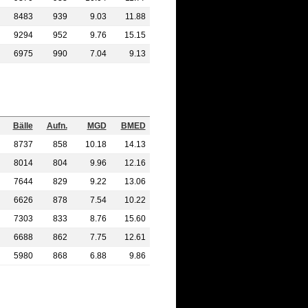
8483
939
9.03
11.88
9294
952
9.76
15.15
6975
990
7.04
9.13
Bälle
Aufn.
MGD
BMED
8737
858
10.18
14.13
8014
804
9.96
12.16
7644
829
9.22
13.06
6626
878
7.54
10.22
7303
833
8.76
15.60
6688
862
7.75
12.61
5980
868
6.88
9.86