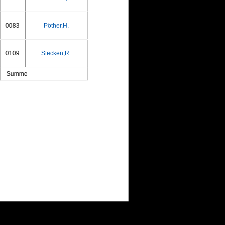
0083
Pöther,H.
0109
Stecken,R.
Summe