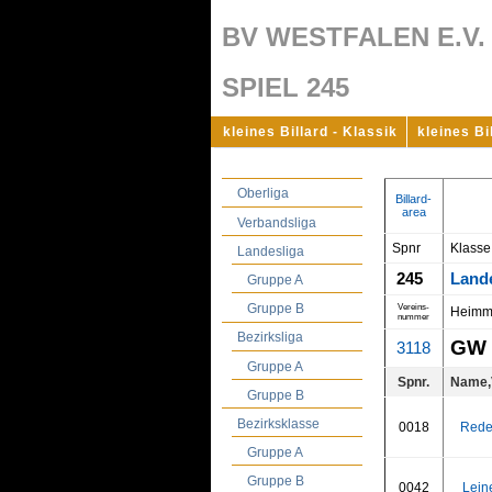
BV WESTFALEN E.V.
SPIEL 245
kleines Billard - Klassik
kleines Bi
Oberliga
Billard-
area
Verbandsliga
Spnr
Klasse
Landesliga
245
Land
Gruppe A
Gruppe B
Vereins-
Heimm
nummer
Bezirksliga
GW 
3118
Gruppe A
Spnr.
Name,
Gruppe B
Bezirksklasse
0018
Rede
Gruppe A
Gruppe B
0042
Lein