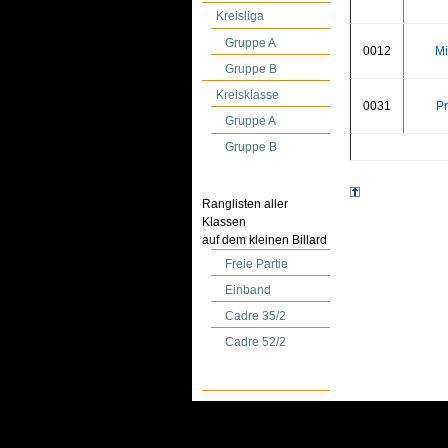
Kreisliga
Gruppe A
0012
Mi
Gruppe B
Kreisklasse
0031
Pr
Gruppe A
Gruppe B
Ranglisten aller
Klassen
auf dem kleinen Billard
Freie Partie
Einband
Cadre 35/2
Cadre 52/2