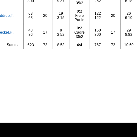
300
9.37
262
8.18
35/2
0:2
63
19
122
26
ddrup,T.
20
Freie
20
63
3.15
122
6.10
Partie
0:2
43
9
150
29
eckel,H.
17
Cadre
17
86
2.52
300
8.82
35/2
Summe
623
73
8.53
4:4
767
73
10.50