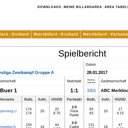
|
|
DOWNLOADS
MEINE BILLARDAREA
AREA TABEL
llard - Dreiband
Matchbillard - Dreiband
Matchbillard - Vierkamp
Spielbericht
Datum
esliga Zweikampf Gruppe A
28.01.2017
Vereins-
annschaft
Matchpkt
Gastmannschaft
nummer
Buer 1
1:1
3301
ABC Merklind
Vorname
Ballz.
Aufn.
HS/GD
Partiepkt
Ballz.
Aufn.
HS/GD
2:0
174
20
83
17
penning,U.
20
Freie
20
174
8.70
83
4.15
Partie
2:0
150
44
131
47
enweber,A.
16
Cadre
16