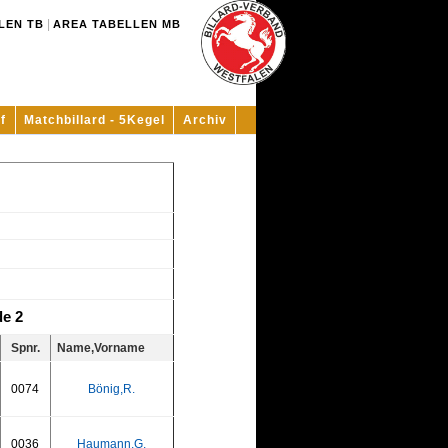
|
LEN TB
AREA TABELLEN MB
f
Matchbillard - 5Kegel
Archiv
e 2
Spnr.
Name,Vorname
0074
Bönig,R.
0036
Haumann,G.