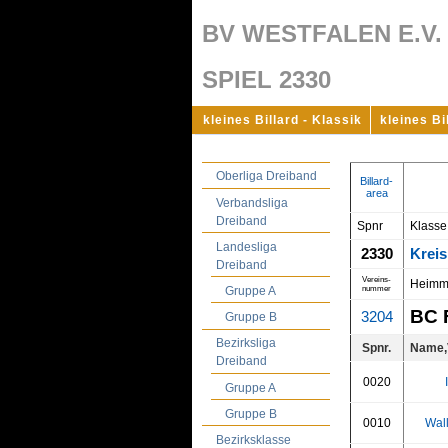
BV WESTFALEN E.V.
SPIEL 2330
kleines Billard - Klassik
kleines Bi
Oberliga Dreiband
Billard-
area
Verbandsliga
Dreiband
Spnr
Klasse
Landesliga
2330
Kreis
Dreiband
Vereins-
Heimm
nummer
Gruppe A
BC 
3204
Gruppe B
Bezirksliga
Spnr.
Name,
Dreiband
0020
Gruppe A
Gruppe B
0010
Wal
Bezirksklasse