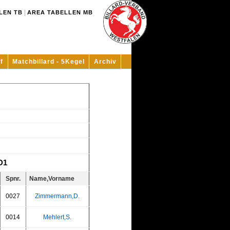
|
LEN TB
AREA TABELLEN MB
f
Matchbillard - 5Kegel
Archiv
D1
Spnr.
Name,Vorname
0027
Zimmermann,D.
0014
Mehlert,S.