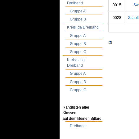
Dreiband
0015
Sw
Gruppe A
0028
Schult
Gruppe B
Kreisliga Dreiband
Gruppe A
Gruppe B
Gruppe C
Kreisklasse
Dreiband
Gruppe A
Gruppe B
Gruppe C
Ranglisten aller
Klassen
auf dem kleinen Billard
Dreiband