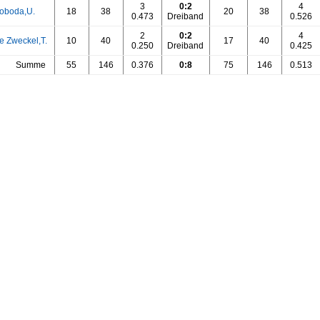
3
0:2
4
oboda,U.
18
38
20
38
0.473
Dreiband
0.526
2
0:2
4
e Zweckel,T.
10
40
17
40
0.250
Dreiband
0.425
Summe
55
146
0.376
0:8
75
146
0.513