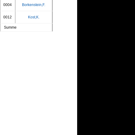
0004
Borkenstein,F.
0012
Kost,K.
Summe