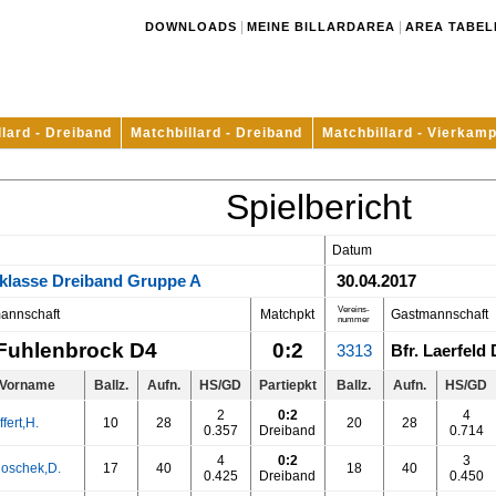
|
|
DOWNLOADS
MEINE BILLARDAREA
AREA TABEL
llard - Dreiband
Matchbillard - Dreiband
Matchbillard - Vierkamp
Spielbericht
Datum
klasse Dreiband Gruppe A
30.04.2017
Vereins-
annschaft
Matchpkt
Gastmannschaft
nummer
Fuhlenbrock D4
0:2
3313
Bfr. Laerfeld 
Vorname
Ballz.
Aufn.
HS/GD
Partiepkt
Ballz.
Aufn.
HS/GD
2
0:2
4
Iffert,H.
10
28
20
28
0.357
Dreiband
0.714
4
0:2
3
loschek,D.
17
40
18
40
0.425
Dreiband
0.450