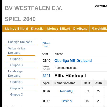
DOWNL
BV WESTFALEN E.V.
SPIEL 2640
kleines Billard - Klassik
kleines Billard - Dreiband
Matchbill
Oberliga Dreiband
Billard-
area
Verbandsliga
Dreiband
Spnr
Klasse
Gruppe A
2640
Oberliga MB Dreiband
Gruppe B
Vereins-
Heimmannschaft
nummer
Landesliga
Elfb. Höntrop I
3121
Dreiband
Gruppe A
Spnr.
Name,Vorname
Ballz.
Aufn.
Gruppe B
0176
Reinartz,K.
39
29
Gruppe C
0177
Baten,V.
40
28