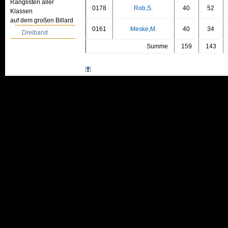
Ranglisten aller
0178
Rob,S.
40
52
Klassen
auf dem großen Billard
0161
Meske,M.
40
34
Dreiband
Summe
159
143