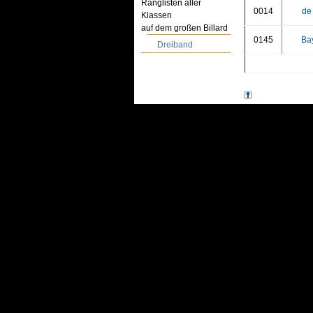
Ranglisten aller
0014
de
Klassen
auf dem großen Billard
0145
Bay
Dreiband