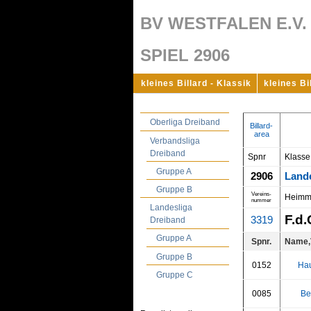
BV WESTFALEN E.V.
SPIEL 2906
kleines Billard - Klassik
kleines Bi
Oberliga Dreiband
Billard-
area
Verbandsliga
Dreiband
Spnr
Klasse
Gruppe A
2906
Land
Gruppe B
Vereins-
Heimm
nummer
Landesliga
F.d.
3319
Dreiband
Gruppe A
Spnr.
Name,
Gruppe B
0152
Hau
Gruppe C
0085
Bek