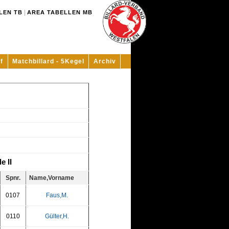
|
LEN TB
AREA TABELLEN MB
f
Matchbillard - 5Kegel
Archiv
e II
Spnr.
Name,Vorname
0107
Faus,M.
0110
Gülter,H.