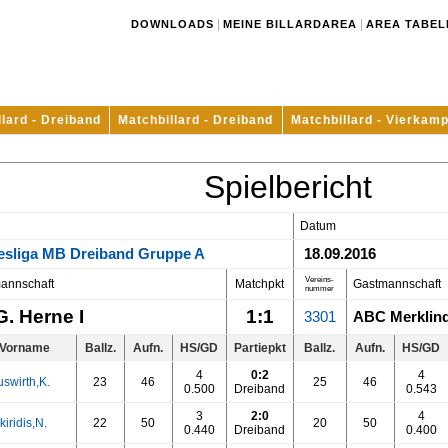
|
|
DOWNLOADS
MEINE BILLARDAREA
AREA TABEL
llard - Dreiband
Matchbillard - Dreiband
Matchbillard - Vierkamp
Spielbericht
Datum
esliga MB Dreiband Gruppe A
18.09.2016
Vereins-
annschaft
Matchpkt
Gastmannschaft
nummer
G. Herne I
1:1
3301
ABC Merklind
Vorname
Ballz.
Aufn.
HS/GD
Partiepkt
Ballz.
Aufn.
HS/GD
4
0:2
4
swirth,K.
23
46
25
46
0.500
Dreiband
0.543
3
2:0
4
iridis,N.
22
50
20
50
0.440
Dreiband
0.400