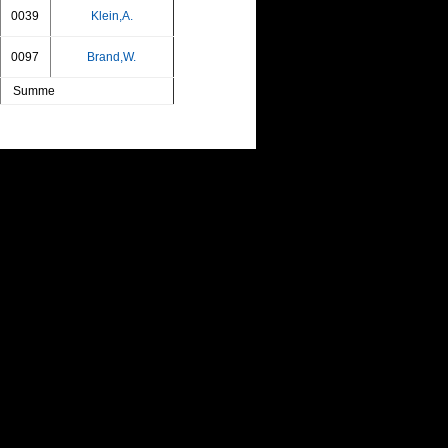
0039
Klein,A.
0097
Brand,W.
Summe