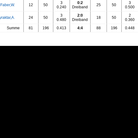
3
0:2
3
 Faber,W.
12
50
25
50
0.240
Dreiband
0.500
3
2:0
2
raktar,A.
24
50
18
50
0.480
Dreiband
0.360
Summe
81
196
0.413
4:4
88
196
0.448