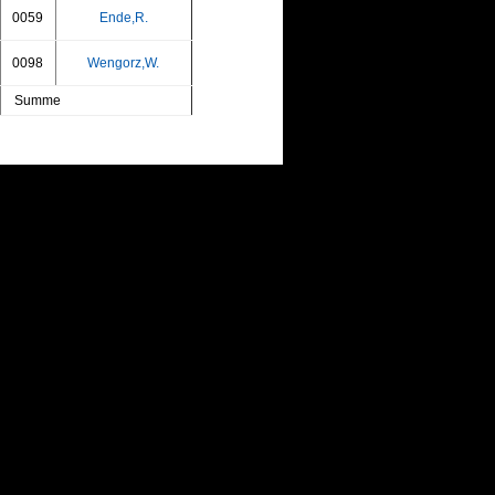
0059
Ende,R.
0098
Wengorz,W.
Summe