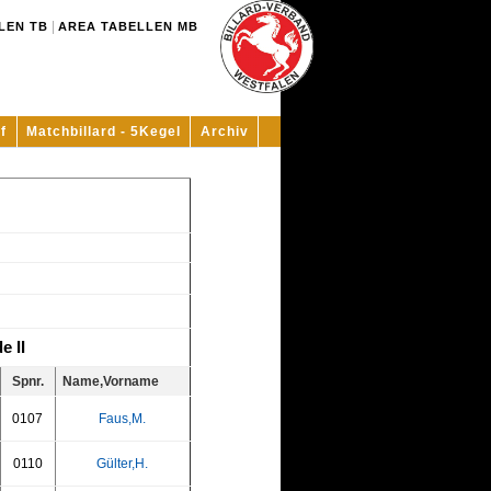
|
LEN TB
AREA TABELLEN MB
f
Matchbillard - 5Kegel
Archiv
e II
Spnr.
Name,Vorname
0107
Faus,M.
0110
Gülter,H.