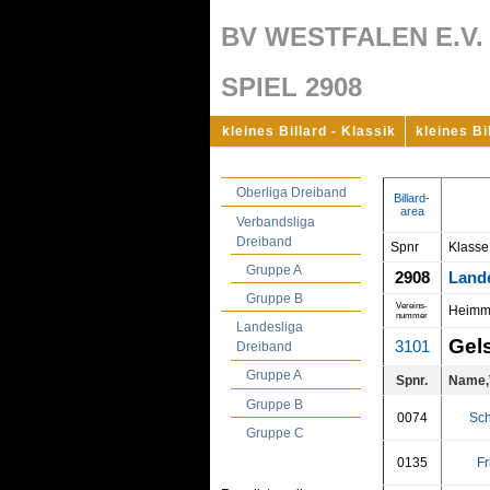
BV WESTFALEN E.V.
SPIEL 2908
kleines Billard - Klassik
kleines Bi
Oberliga Dreiband
Billard-
area
Verbandsliga
Dreiband
Spnr
Klasse
Gruppe A
2908
Land
Gruppe B
Vereins-
Heimm
nummer
Landesliga
Gels
3101
Dreiband
Gruppe A
Spnr.
Name,
Gruppe B
0074
Sch
Gruppe C
0135
Fr