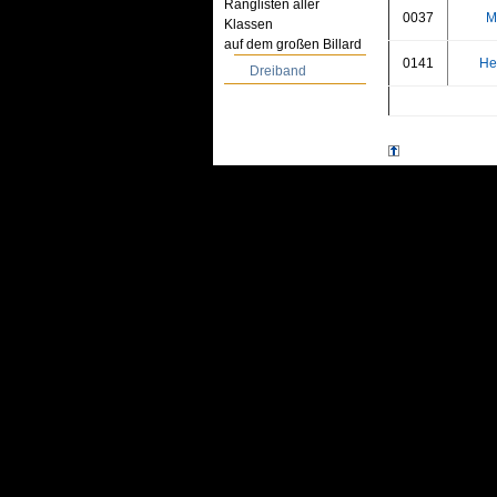
Ranglisten aller
0037
M
Klassen
auf dem großen Billard
0141
He
Dreiband