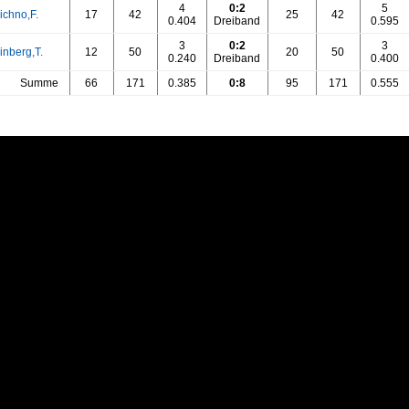
4
0:2
5
ichno,F.
17
42
25
42
0.404
Dreiband
0.595
3
0:2
3
inberg,T.
12
50
20
50
0.240
Dreiband
0.400
Summe
66
171
0.385
0:8
95
171
0.555