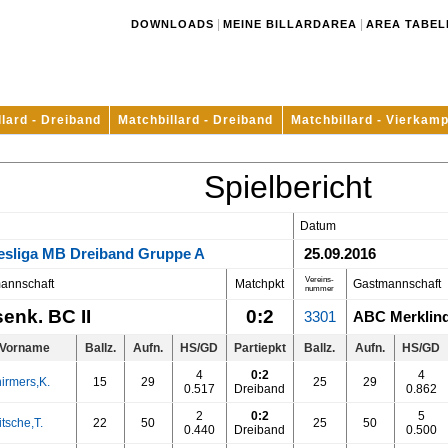
|
|
DOWNLOADS
MEINE BILLARDAREA
AREA TABEL
llard - Dreiband
Matchbillard - Dreiband
Matchbillard - Vierkamp
Spielbericht
Datum
esliga MB Dreiband Gruppe A
25.09.2016
Vereins-
annschaft
Matchpkt
Gastmannschaft
nummer
enk. BC II
0:2
3301
ABC Merklind
Vorname
Ballz.
Aufn.
HS/GD
Partiepkt
Ballz.
Aufn.
HS/GD
4
0:2
4
irmers,K.
15
29
25
29
0.517
Dreiband
0.862
2
0:2
5
itsche,T.
22
50
25
50
0.440
Dreiband
0.500