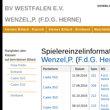
DOWNL
BV WESTFALEN E.V.
WENZEL,P. (F.D.G. HERNE)
kleines Billard - Klassik
kleines Billard - Dreiband
Matchbill
Spielereinzelinforma
Ranglisten aller
Klassen
Wenzel,P.
(
F.d.G. He
auf dem kleinen Billard
Freie Partie
Partieform
Datum
Spnr.
MS
Einband
11.09.2016
201
F.d.G.
Cadre 35/2
Cadre 35/2
Herne
Cadre 52/2
17.09.2016
208
F.d.G.
Cadre 35/2
Herne
Dreiband
01.10.2016
212
F.d.G.
Cadre 35/2
Herne
08.10.2016
215
F.d.G.
Cadre 35/2
Herne