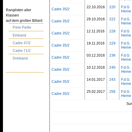
22.10.2016
220
F.d.G.
Cadre 35/2
Ranglisten aller
Herne
Klassen
29.10.2016
222
F.d.G.
auf dem großen Billard
Cadre 35/2
Herne
Freie Partie
12.11.2016
228
F.d.G.
Cadre 35/2
Einband
Herne
Cadre 47/2
19.11.2016
229
F.d.G.
Cadre 35/2
Herne
Cadre 71/2
03.12.2016
236
F.d.G.
Cadre 35/2
Dreiband
Herne
10.12.2016
240
F.d.G.
Cadre 35/2
Herne
14.01.2017
243
F.d.G.
Cadre 35/2
Herne
25.02.2017
256
F.d.G.
Cadre 35/2
Herne
Su