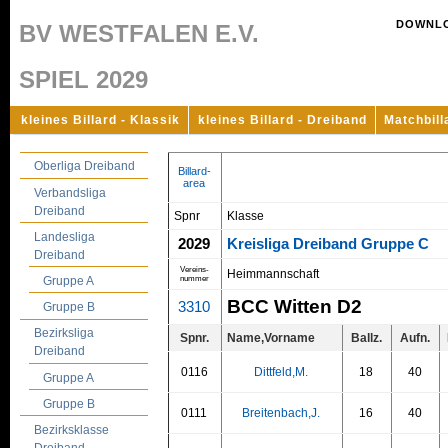
DOWNL
BV WESTFALEN E.V.
SPIEL 2029
kleines Billard - Klassik
kleines Billard - Dreiband
Matchbill
Oberliga Dreiband
Billard-
area
Verbandsliga
Dreiband
Spnr
Klasse
Landesliga
2029
Kreisliga Dreiband Gruppe C
Dreiband
Vereins-
Heimmannschaft
nummer
Gruppe A
BCC Witten D2
3310
Gruppe B
Bezirksliga
Spnr.
Name,Vorname
Ballz.
Aufn.
Dreiband
0116
Dittfeld,M.
18
40
Gruppe A
Gruppe B
0111
Breitenbach,J.
16
40
Bezirksklasse
Dreiband