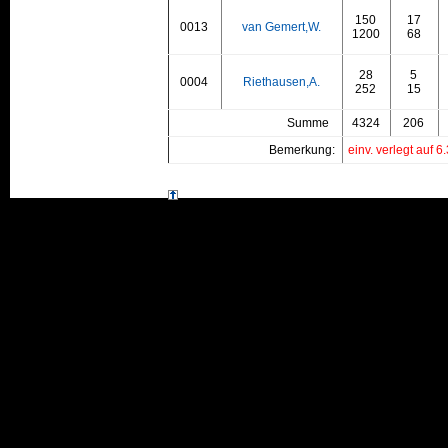
150
17
0013
van Gemert,W.
1200
68
28
5
0004
Riethausen,A.
252
15
Summe
4324
206
Bemerkung:
einv. verlegt auf 6