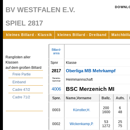
DOWNL
BV WESTFALEN E.V.
SPIEL 2817
kleines Billard - Klassik
kleines Billard - Dreiband
Matchbill
Billard-
area
Ranglisten aller
Klassen
Spnr
Klasse
auf dem großen Billard
2817
Oberliga MB Mehrkampf
Freie Partie
Vereins-
Heimmannschaft
nummer
Einband
BSC Merzenich MI
4006
Cadre 47/2
Cadre 71/2
Spnr.
Name,Vorname
Ballz.
Aufn.
200
6
0003
Künstler,H.
1600
48
53
25
0002
Wickenkamp,P.
1272
75