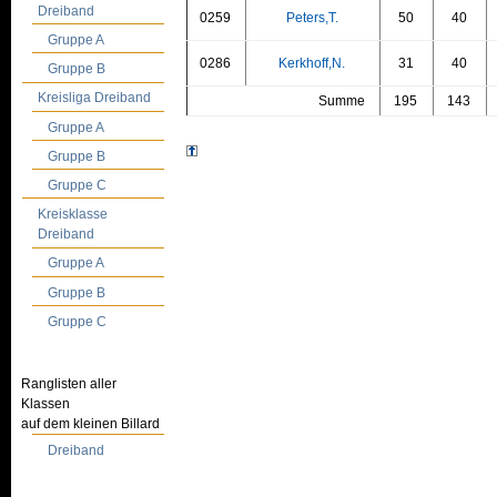
Dreiband
0259
Peters,T.
50
40
Gruppe A
0286
Kerkhoff,N.
31
40
Gruppe B
Kreisliga Dreiband
Summe
195
143
Gruppe A
Gruppe B
Gruppe C
Kreisklasse
Dreiband
Gruppe A
Gruppe B
Gruppe C
Ranglisten aller
Klassen
auf dem kleinen Billard
Dreiband