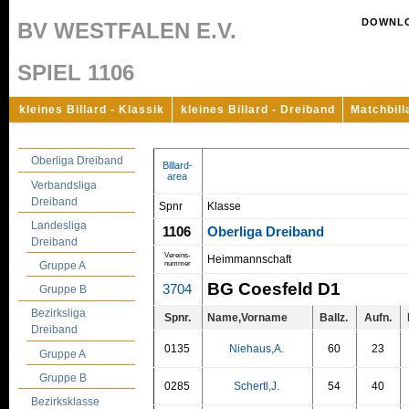
DOWNL
BV WESTFALEN E.V.
SPIEL 1106
kleines Billard - Klassik
kleines Billard - Dreiband
Matchbill
Oberliga Dreiband
Billard-
area
Verbandsliga
Dreiband
Spnr
Klasse
Landesliga
1106
Oberliga Dreiband
Dreiband
Vereins-
Heimmannschaft
nummer
Gruppe A
BG Coesfeld D1
3704
Gruppe B
Bezirksliga
Spnr.
Name,Vorname
Ballz.
Aufn.
Dreiband
0135
Niehaus,A.
60
23
Gruppe A
Gruppe B
0285
Schertl,J.
54
40
Bezirksklasse