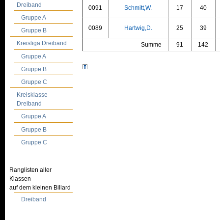
Dreiband
0091
Schmitt,W.
17
40
Gruppe A
0089
Hartwig,D.
25
39
Gruppe B
Kreisliga Dreiband
Summe
91
142
Gruppe A
Gruppe B
Gruppe C
Kreisklasse
Dreiband
Gruppe A
Gruppe B
Gruppe C
Ranglisten aller
Klassen
auf dem kleinen Billard
Dreiband