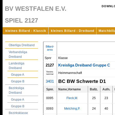
DOWNL
BV WESTFALEN E.V.
SPIEL 2127
kleines Billard - Klassik
kleines Billard - Dreiband
Matchbill
Oberliga Dreiband
Billard-
area
Verbandsliga
Dreiband
Spnr
Klasse
Landesliga
2127
Kreisliga Dreiband Gruppe C
Dreiband
Vereins-
Heimmannschaft
nummer
Gruppe A
BC BW Schwerte D1
3401
Gruppe B
Bezirksliga
Spnr.
Name,Vorname
Ballz.
Aufn.
Dreiband
0095
Fleck,M.
25
23
Gruppe A
Gruppe B
0093
Melching,P.
24
40
Bezirksklasse