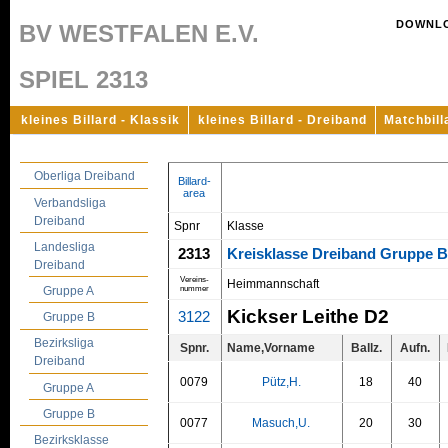
DOWNL
BV WESTFALEN E.V.
SPIEL 2313
kleines Billard - Klassik
kleines Billard - Dreiband
Matchbill
Oberliga Dreiband
Billard-
area
Verbandsliga
Dreiband
Spnr
Klasse
Landesliga
2313
Kreisklasse Dreiband Gruppe 
Dreiband
Vereins-
Heimmannschaft
nummer
Gruppe A
Kickser Leithe D2
3122
Gruppe B
Bezirksliga
Spnr.
Name,Vorname
Ballz.
Aufn.
Dreiband
0079
Pütz,H.
18
40
Gruppe A
Gruppe B
0077
Masuch,U.
20
30
Bezirksklasse