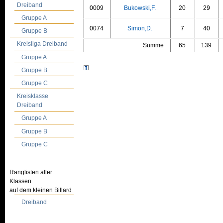
Dreiband
0009
Bukowski,F.
20
29
Gruppe A
0074
Simon,D.
7
40
Gruppe B
Kreisliga Dreiband
Summe
65
139
Gruppe A
Gruppe B
Gruppe C
Kreisklasse
Dreiband
Gruppe A
Gruppe B
Gruppe C
Ranglisten aller
Klassen
auf dem kleinen Billard
Dreiband