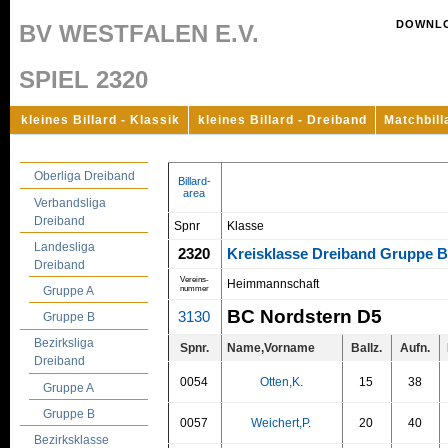
DOWNL
BV WESTFALEN E.V.
SPIEL 2320
kleines Billard - Klassik
kleines Billard - Dreiband
Matchbill
Oberliga Dreiband
Billard-
area
Verbandsliga
Dreiband
Spnr
Klasse
Landesliga
2320
Kreisklasse Dreiband Gruppe 
Dreiband
Vereins-
Heimmannschaft
nummer
Gruppe A
BC Nordstern D5
3130
Gruppe B
Bezirksliga
Spnr.
Name,Vorname
Ballz.
Aufn.
Dreiband
0054
Otten,K.
15
38
Gruppe A
Gruppe B
0057
Weichert,P.
20
40
Bezirksklasse