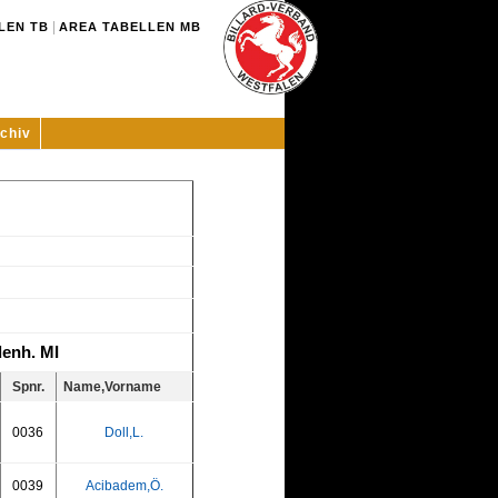
|
LEN TB
AREA TABELLEN MB
chiv
enh. MI
Spnr.
Name,Vorname
0036
Doll,L.
0039
Acibadem,Ö.