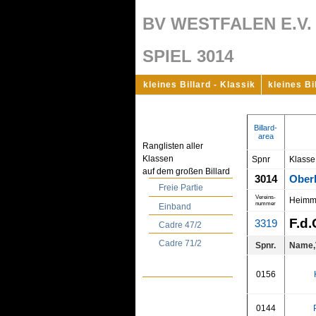
BV WESTFALEN E.V.
SPIEL 3014
kleines Billard - Klassik
kleines Bi
Billard-
area
Ranglisten aller
Klassen
Spnr
Klasse
auf dem großen Billard
3014
Ober
Freie Partie
Vereins-
Heimm
nummer
Einband
F.d.
3319
Cadre 47/2
Cadre 71/2
Spnr.
Name,
0156
0144