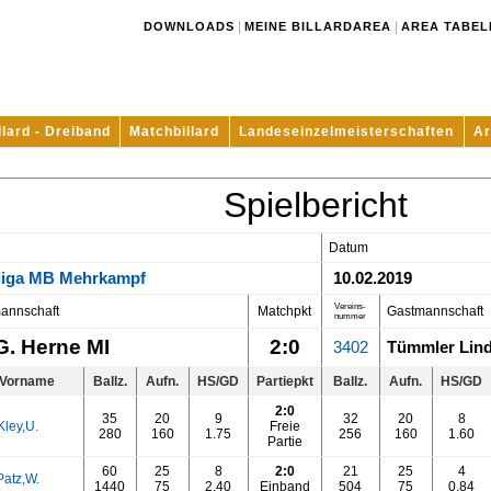
|
|
DOWNLOADS
MEINE BILLARDAREA
AREA TABEL
llard - Dreiband
Matchbillard
Landeseinzelmeisterschaften
Ar
Spielbericht
Datum
liga MB Mehrkampf
10.02.2019
Vereins-
annschaft
Matchpkt
Gastmannschaft
nummer
G. Herne MI
2:0
3402
Tümmler Lind
Vorname
Ballz.
Aufn.
HS/GD
Partiepkt
Ballz.
Aufn.
HS/GD
2:0
35
20
9
32
20
8
Kley,U.
Freie
280
160
1.75
256
160
1.60
Partie
60
25
8
2:0
21
25
4
Patz,W.
1440
75
2.40
Einband
504
75
0.84