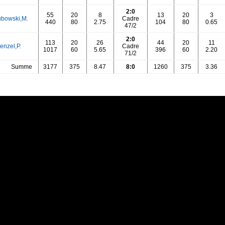
2:0
55
20
8
13
20
3
ubowski,M.
Cadre
440
80
2.75
104
80
0.65
47/2
2:0
113
20
26
44
20
11
enzel,P.
Cadre
1017
60
5.65
396
60
2.20
71/2
Summe
3177
375
8.47
8:0
1260
375
3.36