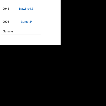
0043
Trawinski,B.
0005
Berger,P.
Summe