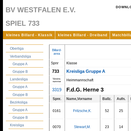
DOWNL
BV WESTFALEN E.V.
SPIEL 733
kleines Billard - Klassik
kleines Billard - Dreiband
Matchbill
Oberliga
Billard-
area
Verbandsliga
Spnr
Klasse
Gruppe A
733
Kreisliga Gruppe A
Gruppe B
Landesliga
Vereins-
Heimmannschaft
nummer
Gruppe A
F.d.G. Herne 3
3319
Gruppe B
Spnr.
Name,Vorname
Ballz.
Aufn.
Bezirksliga
Gruppe A
0161
Fritzsche,K.
52
25
Gruppe B
Kreisliga
0070
Stewart,M.
23
14