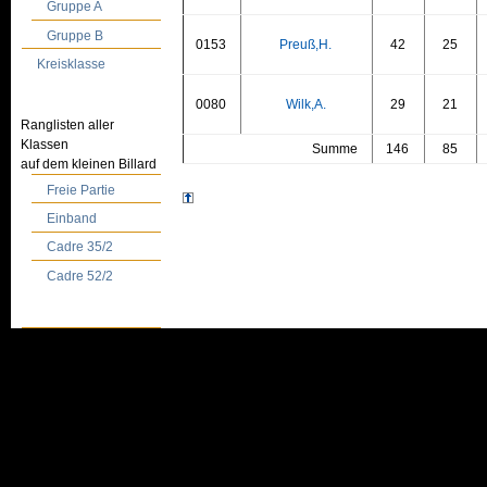
Gruppe A
Gruppe B
0153
Preuß,H.
42
25
Kreisklasse
0080
Wilk,A.
29
21
Ranglisten aller
Klassen
Summe
146
85
auf dem kleinen Billard
Freie Partie
Einband
Cadre 35/2
Cadre 52/2