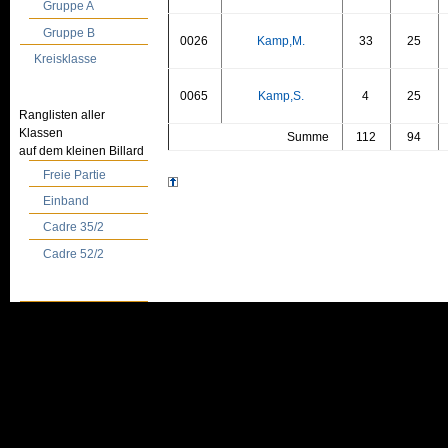
Gruppe A
Gruppe B
0026
Kamp,M.
33
25
Kreisklasse
0065
Kamp,S.
4
25
Ranglisten aller
Klassen
Summe
112
94
auf dem kleinen Billard
Freie Partie
Einband
Cadre 35/2
Cadre 52/2