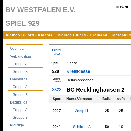
DOWNL
BV WESTFALEN E.V.
SPIEL 929
kleines Billard - Klassik
kleines Billard - Dreiband
Matchbill
Oberliga
Billard-
area
Verbandsliga
Spnr
Klasse
Gruppe A
929
Kreisklasse
Gruppe B
Landesliga
Vereins-
Heimmannschaft
nummer
Gruppe A
BC Recklinghausen 2
3323
Gruppe B
Spnr.
Name,Vorname
Ballz.
Aufn.
Bezirksliga
Gruppe A
0027
Mengel,L.
25
25
Gruppe B
Kreisliga
0041
Schlicker,A.
50
19