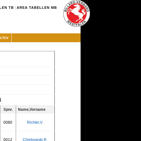
|
LEN TB
AREA TABELLEN MB
chiv
1
Spnr.
Name,Vorname
0080
Richter,V.
0012
Chlebowski,R.