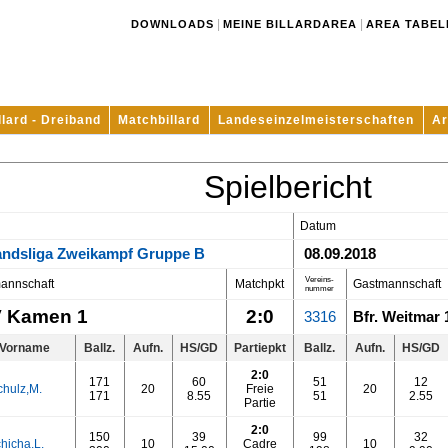
|
|
DOWNLOADS
MEINE BILLARDAREA
AREA TABEL
llard - Dreiband
Matchbillard
Landeseinzelmeisterschaften
Ar
Spielbericht
Datum
andsliga Zweikampf Gruppe B
08.09.2018
Vereins-
annschaft
Matchpkt
Gastmannschaft
nummer
 Kamen 1
2:0
3316
Bfr. Weitmar 
Vorname
Ballz.
Aufn.
HS/GD
Partiepkt
Ballz.
Aufn.
HS/GD
2:0
171
60
51
12
chulz,M.
20
Freie
20
171
8.55
51
2.55
Partie
2:0
150
39
99
32
hicha,L.
10
Cadre
10