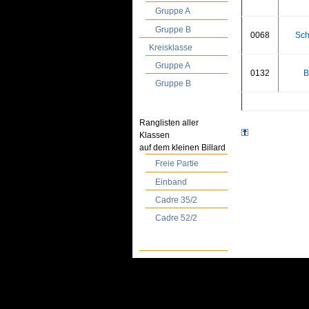
Gruppe A
Gruppe B
0068
Sch
Kreisklasse
Gruppe A
0132
B
Gruppe B
Ranglisten aller
Klassen
auf dem kleinen Billard
Freie Partie
Einband
Cadre 35/2
Cadre 52/2