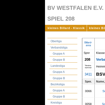
BV WESTFALEN E.V.
SPIEL 208
kleines Billard - Klassik
kleines Bi
Oberliga
Billard-
area
Verbandsliga
Spnr
Klasse
Gruppe A
208
Verb
Gruppe B
Landesliga
Vereins-
Heimm
nummer
Gruppe A
BSV
3411
Gruppe B
Spnr.
Name,
Bezirksliga
Gruppe A
0066
S
Gruppe B
Kreisliga
0058
Sc