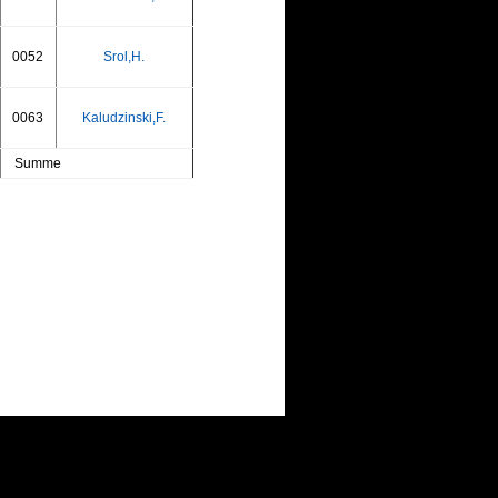
0052
Srol,H.
0063
Kaludzinski,F.
Summe