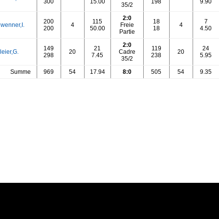
300
15.00
198
9.90
35/2
2:0
200
115
18
7
wenner,I.
4
Freie
4
200
50.00
18
4.50
Partie
2:0
149
21
119
24
leier,G.
20
Cadre
20
298
7.45
238
5.95
35/2
Summe
969
54
17.94
8:0
505
54
9.35