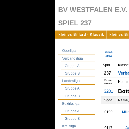
BV WESTFALEN E.V.
SPIEL 237
kleines Billard - Klassik
kleines Bi
Oberliga
Billard-
area
Verbandsliga
Spnr
Klasse
Gruppe A
237
Verb
Gruppe B
Landesliga
Vereins-
Heimm
nummer
Gruppe A
Bot
3201
Gruppe B
Spnr.
Name,
Bezirksliga
Gruppe A
0190
Miko
Gruppe B
Kreisliga
0117
J