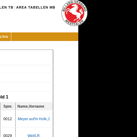
|
LEN TB
AREA TABELLEN MB
chiv
ld 1
Spnr.
Name,Vorname
0012
Meyer auf'm Hofe,J.
0029
Weiß,R.