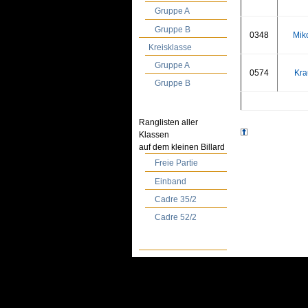
Gruppe A
Gruppe B
0348
Miko
Kreisklasse
Gruppe A
0574
Kra
Gruppe B
Ranglisten aller
Klassen
auf dem kleinen Billard
Freie Partie
Einband
Cadre 35/2
Cadre 52/2