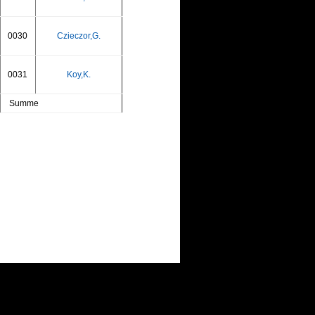
0030
Czieczor,G.
0031
Koy,K.
Summe