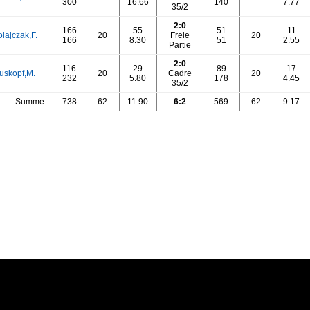
300
16.66
140
7.77
35/2
2:0
166
55
51
11
lajczak,F.
20
Freie
20
166
8.30
51
2.55
Partie
2:0
116
29
89
17
uskopf,M.
20
Cadre
20
232
5.80
178
4.45
35/2
Summe
738
62
11.90
6:2
569
62
9.17