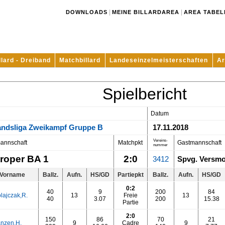
|
|
DOWNLOADS
MEINE BILLARDAREA
AREA TABEL
llard - Dreiband
Matchbillard
Landeseinzelmeisterschaften
Ar
Spielbericht
Datum
andsliga Zweikampf Gruppe B
17.11.2018
Vereins-
annschaft
Matchpkt
Gastmannschaft
nummer
troper BA 1
2:0
3412
Spvg. Versmo
Vorname
Ballz.
Aufn.
HS/GD
Partiepkt
Ballz.
Aufn.
HS/GD
0:2
40
9
200
84
lajczak,R.
13
Freie
13
40
3.07
200
15.38
Partie
2:0
150
86
70
21
anzen,H.
9
Cadre
9