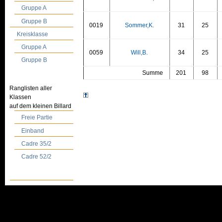
Gruppe A
Gruppe B
0019
Sommer,K.
31
25
Kreisklasse
Gruppe A
0059
Will,B.
34
25
Gruppe B
Summe
201
98
Ranglisten aller
Klassen
auf dem kleinen Billard
Freie Partie
Einband
Cadre 35/2
Cadre 52/2