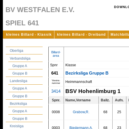
DOWNL
BV WESTFALEN E.V.
SPIEL 641
kleines Billard - Klassik
kleines Billard - Dreiband
Matchbill
Oberliga
Billard-
area
Verbandsliga
Spnr
Klasse
Gruppe A
641
Bezirksliga Gruppe B
Gruppe B
Landesliga
Vereins-
Heimmannschaft
nummer
Gruppe A
BSV Hohenlimburg 1
3414
Gruppe B
Spnr.
Name,Vorname
Ballz.
Aufn.
Bezirksliga
Gruppe A
0008
Grabow,R.
68
25
Gruppe B
Kreisliga
0003
Biedermann,A.
68
23