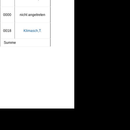
0000
nicht angetreten
0018
Klimasch,T.
Summe