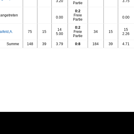
3.20
3.75
Partie
0:2
 angetreten
Freie
0.00
0.00
Partie
0:2
14
15
ifeld,A.
75
15
Freie
34
15
5.00
2.26
Partie
Summe
148
39
3.79
0:8
184
39
4.71