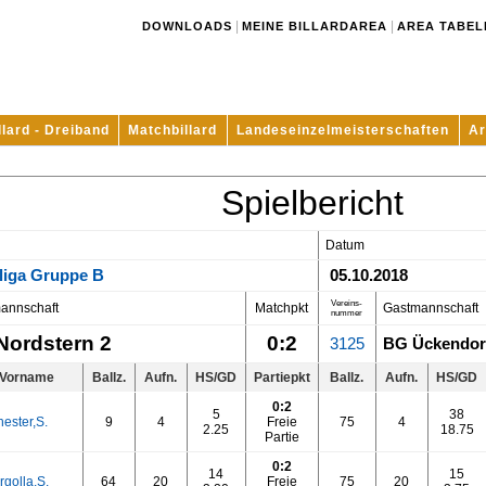
|
|
DOWNLOADS
MEINE BILLARDAREA
AREA TABEL
llard - Dreiband
Matchbillard
Landeseinzelmeisterschaften
Ar
Spielbericht
Datum
liga Gruppe B
05.10.2018
Vereins-
annschaft
Matchpkt
Gastmannschaft
nummer
Nordstern 2
0:2
3125
BG Ückendor
Vorname
Ballz.
Aufn.
HS/GD
Partiepkt
Ballz.
Aufn.
HS/GD
0:2
5
38
hester,S.
9
4
Freie
75
4
2.25
18.75
Partie
0:2
14
15
rgolla,S.
64
20
Freie
75
20