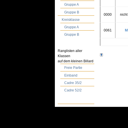
Gruppe A
Gruppe B
0000
nicht
Kreisklasse
Gruppe A
0061
Ma
Gruppe B
Ranglisten aller
Klassen
auf dem kleinen Billard
Freie Partie
Einband
Cadre 35/2
Cadre 52/2