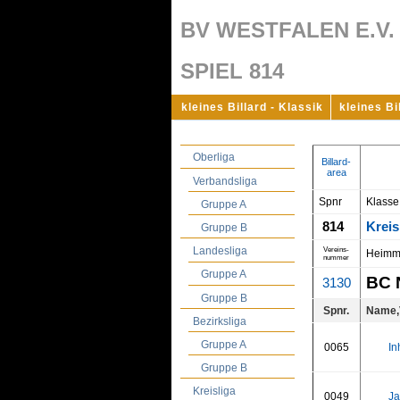
BV WESTFALEN E.V.
SPIEL 814
kleines Billard - Klassik
kleines Bi
Oberliga
Billard-
area
Verbandsliga
Spnr
Klasse
Gruppe A
814
Kreis
Gruppe B
Landesliga
Vereins-
Heimm
nummer
Gruppe A
BC 
3130
Gruppe B
Spnr.
Name,
Bezirksliga
Gruppe A
0065
In
Gruppe B
Kreisliga
0049
Ja