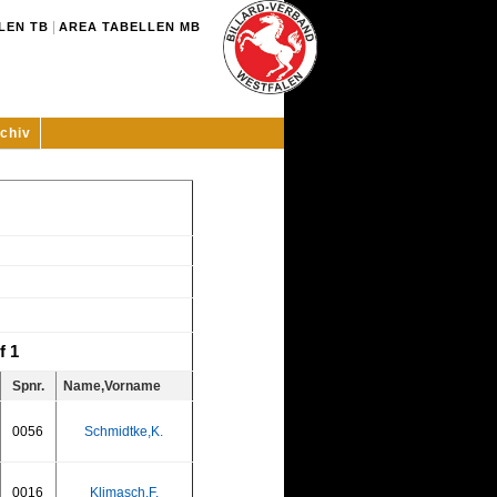
|
LEN TB
AREA TABELLEN MB
chiv
f 1
Spnr.
Name,Vorname
0056
Schmidtke,K.
0016
Klimasch,F.