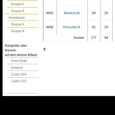
Gruppe A
Gruppe B
0052
Mlodoch,W.
29
25
Kreisklasse
Gruppe A
0056
Pooschke,R.
42
25
Gruppe B
Summe
177
94
Ranglisten aller
Klassen
auf dem kleinen Billard
Freie Partie
Einband
Cadre 35/2
Cadre 52/2