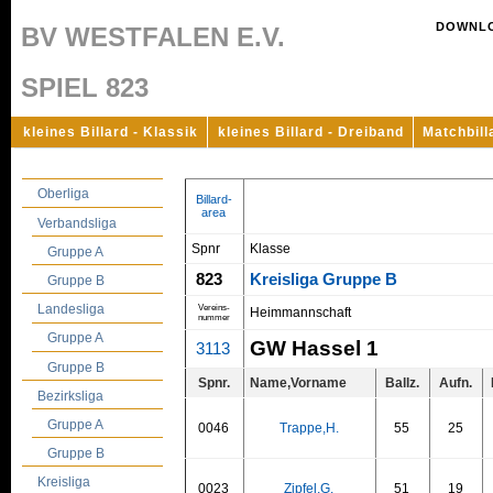
DOWNL
BV WESTFALEN E.V.
SPIEL 823
kleines Billard - Klassik
kleines Billard - Dreiband
Matchbill
Oberliga
Billard-
area
Verbandsliga
Spnr
Klasse
Gruppe A
823
Kreisliga Gruppe B
Gruppe B
Landesliga
Vereins-
Heimmannschaft
nummer
Gruppe A
GW Hassel 1
3113
Gruppe B
Spnr.
Name,Vorname
Ballz.
Aufn.
Bezirksliga
Gruppe A
0046
Trappe,H.
55
25
Gruppe B
Kreisliga
0023
Zipfel,G.
51
19