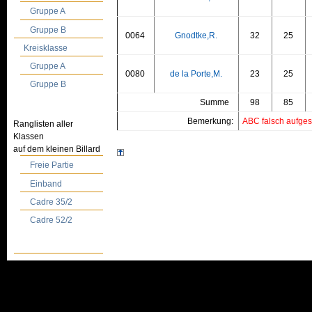
Gruppe A
Gruppe B
0064
Gnodtke,R.
32
25
Kreisklasse
Gruppe A
0080
de la Porte,M.
23
25
Gruppe B
Summe
98
85
Bemerkung:
ABC falsch aufgest
Ranglisten aller
Klassen
auf dem kleinen Billard
Freie Partie
Einband
Cadre 35/2
Cadre 52/2