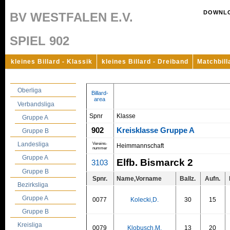
DOWNL
BV WESTFALEN E.V.
SPIEL 902
kleines Billard - Klassik
kleines Billard - Dreiband
Matchbill
Oberliga
Billard-
area
Verbandsliga
Spnr
Klasse
Gruppe A
902
Kreisklasse Gruppe A
Gruppe B
Landesliga
Vereins-
Heimmannschaft
nummer
Gruppe A
Elfb. Bismarck 2
3103
Gruppe B
Spnr.
Name,Vorname
Ballz.
Aufn.
Bezirksliga
Gruppe A
0077
Kolecki,D.
30
15
Gruppe B
Kreisliga
0079
Klobusch,M.
13
20