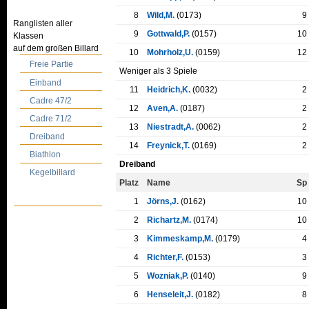
8
Wild,M.
(0173)
9
Ranglisten aller
9
Gottwald,P.
(0157)
10
Klassen
auf dem großen Billard
10
Mohrholz,U.
(0159)
12
Freie Partie
Weniger als 3 Spiele
Einband
11
Heidrich,K.
(0032)
2
Cadre 47/2
12
Aven,A.
(0187)
2
Cadre 71/2
13
Niestradt,A.
(0062)
2
Dreiband
14
Freynick,T.
(0169)
2
Biathlon
Dreiband
Kegelbillard
Platz
Name
Sp
1
Jörns,J.
(0162)
10
2
Richartz,M.
(0174)
10
3
Kimmeskamp,M.
(0179)
4
4
Richter,F.
(0153)
3
5
Wozniak,P.
(0140)
9
6
Henseleit,J.
(0182)
8