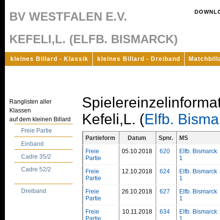
DOWNL
BV WESTFALEN E.V.
KEFELI,L. (ELFB. BISMARCK)
kleines Billard - Klassik
kleines Billard - Dreiband
Matchbill
Spielereinzelinforma
Ranglisten aller
Klassen
Kefeli,L. (
Elfb. Bisma
auf dem kleinen Billard
Freie Partie
Partieform
Datum
Spnr.
MS
Einband
Freie
05.10.2018
620
Elfb. Bismarck
Cadre 35/2
Partie
1
Cadre 52/2
Freie
12.10.2018
624
Elfb. Bismarck
Partie
1
Dreiband
Freie
26.10.2018
627
Elfb. Bismarck
Partie
1
Freie
10.11.2018
634
Elfb. Bismarck
Partie
1