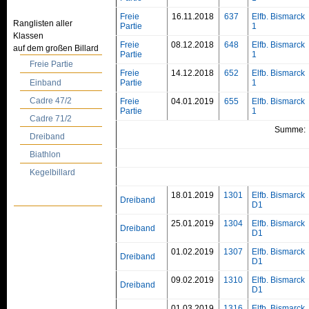
Freie
16.11.2018
637
Elfb. Bismarck
Ranglisten aller
Partie
1
Klassen
Freie
08.12.2018
648
Elfb. Bismarck
auf dem großen Billard
Partie
1
Freie Partie
Freie
14.12.2018
652
Elfb. Bismarck
Einband
Partie
1
Cadre 47/2
Freie
04.01.2019
655
Elfb. Bismarck
Partie
1
Cadre 71/2
Summe:
Dreiband
Biathlon
Kegelbillard
18.01.2019
1301
Elfb. Bismarck
Dreiband
D1
25.01.2019
1304
Elfb. Bismarck
Dreiband
D1
01.02.2019
1307
Elfb. Bismarck
Dreiband
D1
09.02.2019
1310
Elfb. Bismarck
Dreiband
D1
01.03.2019
1316
Elfb. Bismarck