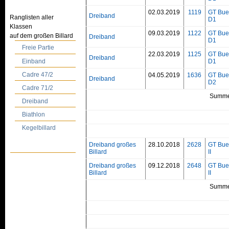
02.03.2019
1119
GT Bue
Dreiband
Ranglisten aller
D1
Klassen
09.03.2019
1122
GT Bue
auf dem großen Billard
Dreiband
D1
Freie Partie
22.03.2019
1125
GT Bue
Dreiband
Einband
D1
Cadre 47/2
04.05.2019
1636
GT Bue
Dreiband
D2
Cadre 71/2
Summe
Dreiband
Biathlon
Kegelbillard
Dreiband großes
28.10.2018
2628
GT Bue
Billard
II
Dreiband großes
09.12.2018
2648
GT Bue
Billard
II
Summe