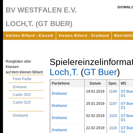
DOWNL
BV WESTFALEN E.V.
LOCH,T. (GT BUER)
kleines Billard - Klassik
kleines Billard - Dreiband
Matchbill
Spielereinzelinforma
Ranglisten aller
Klassen
Loch,T.
(
GT Buer
)
auf dem kleinen Billard
Freie Partie
Partieform
Datum
Spnr.
MS
Einband
19.01.2019
1104
GT Bue
Dreiband
Cadre 35/2
D1
Cadre 52/2
25.01.2019
1107
GT Bue
Dreiband
D1
Dreiband
02.02.2019
1110
GT Bue
Dreiband
D1
22.02.2019
1116
GT Bue
Dreiband
D1