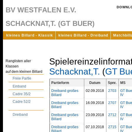
DOWNL
BV WESTFALEN E.V.
SCHACKNAT,T. (GT BUER)
kleines Billard - Klassik
kleines Billard - Dreiband
Matchbill
Spielereinzelinforma
Ranglisten aller
Klassen
Schacknat,T.
(
GT Bu
auf dem kleinen Billard
Freie Partie
Partieform
Datum
Spnr.
MS
Einband
Dreiband großes
02.09.2018
2703
GT Bue
Cadre 35/2
Billard
IV
Cadre 52/2
Dreiband großes
16.09.2018
2707
GT Bue
Billard
IV
Dreiband
Dreiband großes
23.09.2018
2712
GT Bue
Billard
IV
Dreiband großes
07.10.2018
2715
GT Bue
Billard
IV