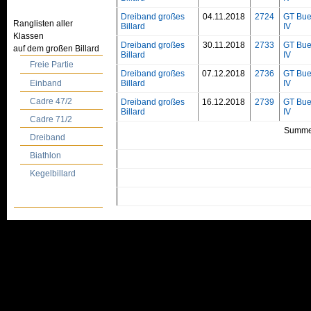
Dreiband großes
04.11.2018
2724
GT Bue
Ranglisten aller
Billard
IV
Klassen
Dreiband großes
30.11.2018
2733
GT Bue
auf dem großen Billard
Billard
IV
Freie Partie
Dreiband großes
07.12.2018
2736
GT Bue
Einband
Billard
IV
Cadre 47/2
Dreiband großes
16.12.2018
2739
GT Bue
Billard
IV
Cadre 71/2
Summe
Dreiband
Biathlon
Kegelbillard