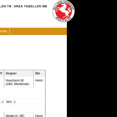
|
LEN TB
AREA TABELLEN MB
chiv
/V
Gegner
Wo
Haumann,W.
Heim
(ABC Merklinde)
: 1 Verl.: 1
Wolter,H. (BC
Heim