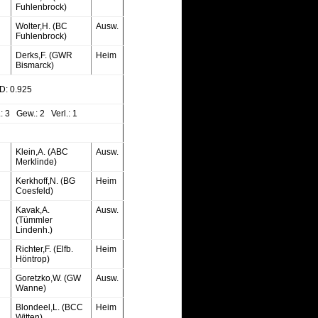
Fuhlenbrock)
Wolter,H. (BC
Ausw.
Fuhlenbrock)
Derks,F. (GWR
Heim
Bismarck)
: 0.925
: 3 Gew.: 2 Verl.: 1
Klein,A. (ABC
Ausw.
Merklinde)
Kerkhoff,N. (BG
Heim
Coesfeld)
Kavak,A.
Ausw.
(Tümmler
Lindenh.)
Richter,F. (Elfb.
Heim
Höntrop)
Goretzko,W. (GW
Ausw.
Wanne)
Blondeel,L. (BCC
Heim
Witten)