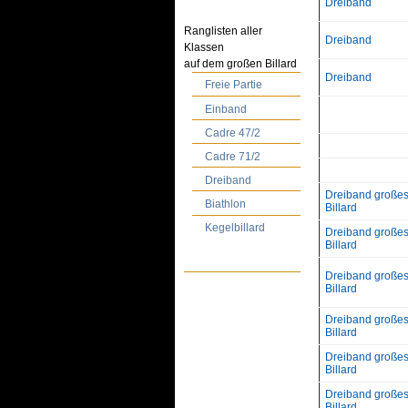
Dreiband
Ranglisten aller
Dreiband
Klassen
auf dem großen Billard
Dreiband
Freie Partie
Einband
Cadre 47/2
Cadre 71/2
Dreiband
Dreiband große
Biathlon
Billard
Kegelbillard
Dreiband große
Billard
Dreiband große
Billard
Dreiband große
Billard
Dreiband große
Billard
Dreiband große
Billard