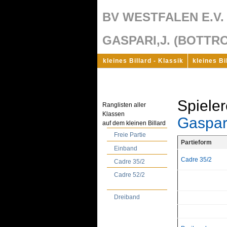
BV WESTFALEN E.V.
GASPARI,J. (BOTTR
kleines Billard - Klassik
kleines Bi
Spieler
Ranglisten aller
Klassen
Gaspari
auf dem kleinen Billard
Freie Partie
Partieform
Einband
Cadre 35/2
Cadre 35/2
Cadre 52/2
Dreiband