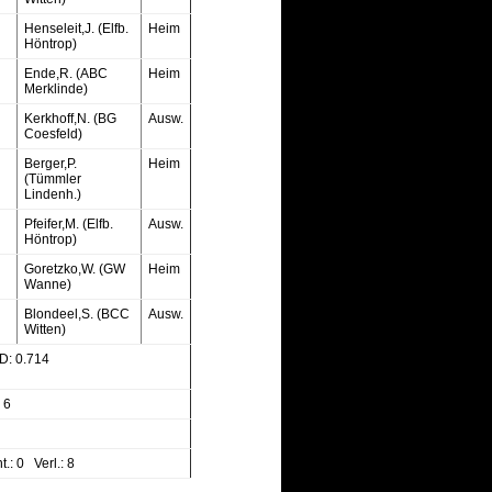
Henseleit,J. (Elfb.
Heim
Höntrop)
Ende,R. (ABC
Heim
Merklinde)
Kerkhoff,N. (BG
Ausw.
Coesfeld)
Berger,P.
Heim
(Tümmler
Lindenh.)
Pfeifer,M. (Elfb.
Ausw.
Höntrop)
Goretzko,W. (GW
Heim
Wanne)
Blondeel,S. (BCC
Ausw.
Witten)
: 0.714
: 6
.: 0 Verl.: 8