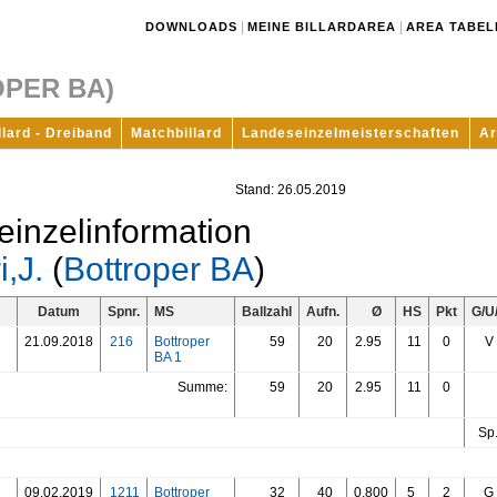
|
|
DOWNLOADS
MEINE BILLARDAREA
AREA TABEL
OPER BA)
llard - Dreiband
Matchbillard
Landeseinzelmeisterschaften
Ar
Stand: 26.05.2019
einzelinformation
,J.
(
Bottroper BA
)
Datum
Spnr.
MS
Ballzahl
Aufn.
Ø
HS
Pkt
G/U
21.09.2018
216
Bottroper
59
20
2.95
11
0
V
BA 1
Summe:
59
20
2.95
11
0
Sp.
09.02.2019
1211
Bottroper
32
40
0.800
5
2
G