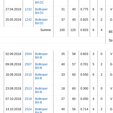
BA D1
27.04.2019
1232
Bottroper
31
40
0.775
6
0
V
BA D1
25.05.2019
1242
Bottroper
37
40
0.925
6
2
G
BA D1
Summe:
100
120
0.833
6
4
BED
Sp.
s
02.09.2018
2504
Bottroper
35
58
0.603
3
0
V
BA III
s
09.09.2018
2507
Bottroper
40
57
0.701
5
2
G
BA III
16.09.2018
2510
Bottroper
33
60
0.550
6
2
G
s
BA III
s
23.09.2018
2513
Bottroper
18
60
0.300
3
0
V
BA III
s
07.10.2018
2519
Bottroper
27
60
0.450
4
0
V
BA III
s
14.10.2018
2524
Bottroper
40
56
0.714
4
2
G
BA III