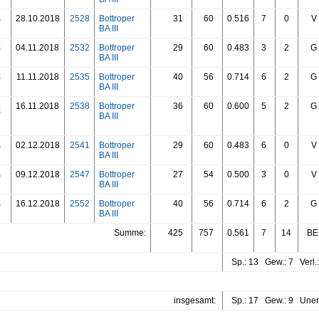
s
28.10.2018
2528
Bottroper
31
60
0.516
7
0
V
BA III
s
04.11.2018
2532
Bottroper
29
60
0.483
3
2
G
BA III
s
11.11.2018
2535
Bottroper
40
56
0.714
6
2
G
BA III
16.11.2018
2538
Bottroper
36
60
0.600
5
2
G
s
BA III
s
02.12.2018
2541
Bottroper
29
60
0.483
6
0
V
BA III
s
09.12.2018
2547
Bottroper
27
54
0.500
3
0
V
BA III
s
16.12.2018
2552
Bottroper
40
56
0.714
6
2
G
BA III
Summe:
425
757
0.561
7
14
BED
Sp.: 13 Gew.: 7 Verl.
insgesamt:
Sp.: 17 Gew.: 9 Unent