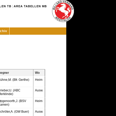
|
LEN TB
AREA TABELLEN MB
chiv
egner
Wo
ühne,M. (Bfr. Gerthe)
Heim
rieber,U. (ABC
Ausw.
erklinde)
pgenoorth,J. (BSV
Heim
amen)
chröter,A. (GW Buer)
Ausw.