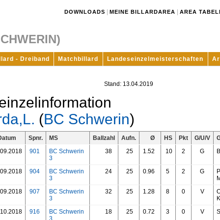
|
|
DOWNLOADS
MEINE BILLARDAREA
AREA TABEL
SCHWERIN)
llard - Dreiband
Matchbillard
Landeseinzelmeisterschaften
Ar
Stand: 13.04.2019
einzelinformation
rda,L.
(
BC Schwerin
)
Datum
Spnr.
MS
Ballzahl
Aufn.
Ø
HS
Pkt
G/U/V
G
.09.2018
901
BC Schwerin
38
25
1.52
10
2
G
B
3
.09.2018
904
BC Schwerin
24
25
0.96
5
2
G
P
3
M
.09.2018
907
BC Schwerin
32
25
1.28
8
0
V
O
3
K
.10.2018
916
BC Schwerin
18
25
0.72
3
0
V
S
3