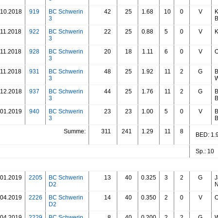
.10.2018
919
BC Schwerin
42
25
1.68
10
0
V
K
3
B
.11.2018
922
BC Schwerin
22
25
0.88
5
0
V
K
3
.11.2018
928
BC Schwerin
20
18
1.11
6
0
V
O
3
.11.2018
931
BC Schwerin
48
25
1.92
11
2
G
B
3
W
.12.2018
937
BC Schwerin
44
25
1.76
11
2
G
B
3
B
.01.2019
940
BC Schwerin
23
23
1.00
5
0
V
B
3
B
Summe:
311
241
1.29
11
8
BED: 1.
Sp.: 10 
.01.2019
2205
BC Schwerin
13
40
0.325
3
2
G
J
D2
N
.04.2019
2226
BC Schwerin
14
40
0.350
2
0
V
O
D2
.04.2019
2229
BC Schwerin
8
40
0.200
2
2
G
W