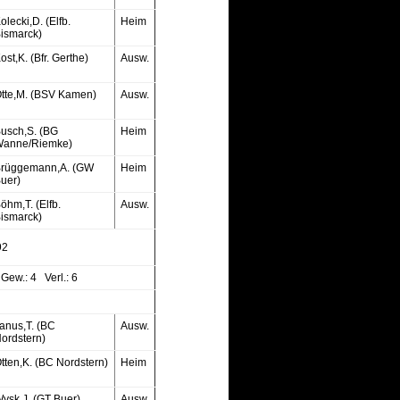
olecki,D. (Elfb.
Heim
ismarck)
ost,K. (Bfr. Gerthe)
Ausw.
tte,M. (BSV Kamen)
Ausw.
usch,S. (BG
Heim
anne/Riemke)
rüggemann,A. (GW
Heim
uer)
öhm,T. (Elfb.
Ausw.
ismarck)
92
Gew.: 4 Verl.: 6
anus,T. (BC
Ausw.
ordstern)
tten,K. (BC Nordstern)
Heim
ysk,J. (GT Buer)
Ausw.