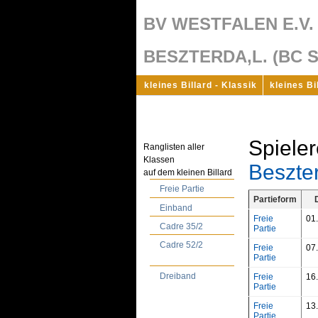
BV WESTFALEN E.V.
BESZTERDA,L. (BC 
kleines Billard - Klassik
kleines Bi
Spieler
Ranglisten aller
Klassen
Beszte
auf dem kleinen Billard
Freie Partie
Partieform
Einband
Freie
01
Cadre 35/2
Partie
Cadre 52/2
Freie
07
Partie
Dreiband
Freie
16
Partie
Freie
13
Partie