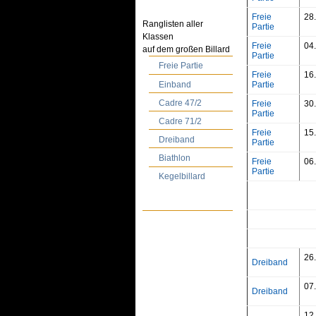
Freie
28
Ranglisten aller
Partie
Klassen
Freie
04
auf dem großen Billard
Partie
Freie Partie
Freie
16
Einband
Partie
Cadre 47/2
Freie
30
Partie
Cadre 71/2
Freie
15
Dreiband
Partie
Biathlon
Freie
06
Partie
Kegelbillard
26
Dreiband
07
Dreiband
12